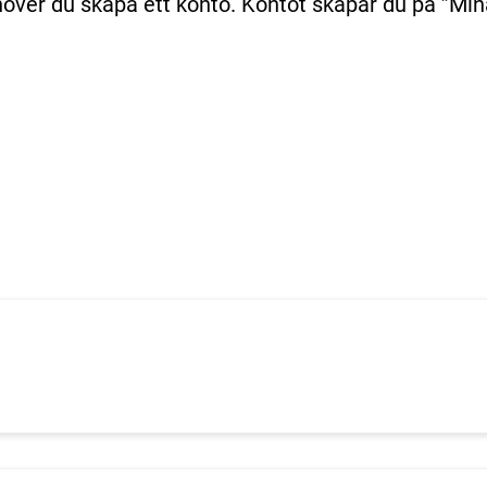
över du skapa ett konto. Kontot skapar du på ”Min
n